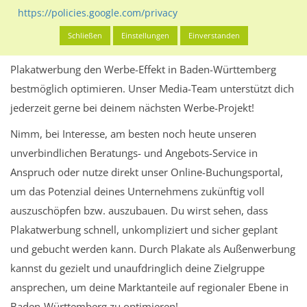
Platzierung von Plakatwerbung kannst du das Potenzial
https://policies.google.com/privacy
einzelner Plakatwände optimal ausschöpfen. Dadurch
Schließen
Einstellungen
Einverstanden
kannst du selbstverständlich auch mit flächendeckender
Plakatwerbung den Werbe-Effekt in Baden-Württemberg
bestmöglich optimieren. Unser Media-Team unterstützt dich
jederzeit gerne bei deinem nächsten Werbe-Projekt!
Nimm, bei Interesse, am besten noch heute unseren
unverbindlichen Beratungs- und Angebots-Service in
Anspruch oder nutze direkt unser Online-Buchungsportal,
um das Potenzial deines Unternehmens zukünftig voll
auszuschöpfen bzw. auszubauen. Du wirst sehen, dass
Plakatwerbung schnell, unkompliziert und sicher geplant
und gebucht werden kann. Durch Plakate als Außenwerbung
kannst du gezielt und unaufdringlich deine Zielgruppe
ansprechen, um deine Marktanteile auf regionaler Ebene in
Baden-Württemberg zu optimieren!