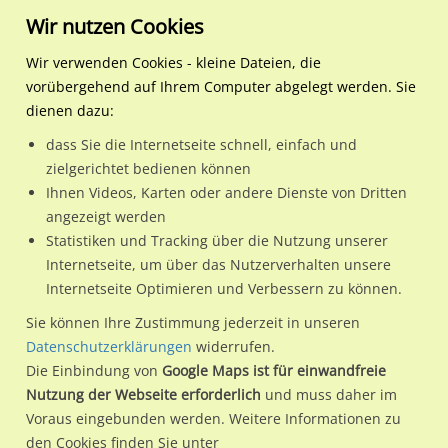
Wir nutzen Cookies
Wir verwenden Cookies - kleine Dateien, die
vorübergehend auf Ihrem Computer abgelegt werden. Sie
Regionale Plakatwerbung
Baden-Württemberg
dienen dazu:
Außenwerbung in Baden-
dass Sie die Internetseite schnell, einfach und
zielgerichtet bedienen können
Württemberg
Ihnen Videos, Karten oder andere Dienste von Dritten
angezeigt werden
Statistiken und Tracking über die Nutzung unserer
Gezielte Werbeerfolge durch
Internetseite, um über das Nutzerverhalten unsere
regionale Plakatwerbung in
Internetseite Optimieren und Verbessern zu können.
Sie können Ihre Zustimmung jederzeit in unseren
Baden-Württemberg
Datenschutzerklärungen
widerrufen.
Die Einbindung von
Google Maps ist für einwandfreie
Außenwerbung durch Plakate ist offiziell, im Vergleich zu
Nutzung der Webseite erforderlich
und muss daher im
anderen Werbearten, das Werbemedium mit dem besten
Voraus eingebunden werden. Weitere Informationen zu
Kosten-Nutzen-Effekt. Durch die gezielte und strukturierte
den Cookies finden Sie unter