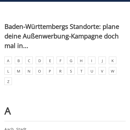
Baden-Württembergs Standorte: plane
deine Außenwerbung-Kampagne doch
mal in...
A
B
C
D
E
F
G
H
I
J
K
L
M
N
O
P
R
S
T
U
V
W
Z
A
Aach, Stadt