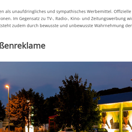
als unaufdringliches und sympathisches Werbemittel. Offizielle 
onen. Im Gegensatz zu TV-, Radio-, Kino- und Zeitungswerbung wi
tsteht zudem durch bewusste und unbewusste Wahrnehmung der P
ußenreklame