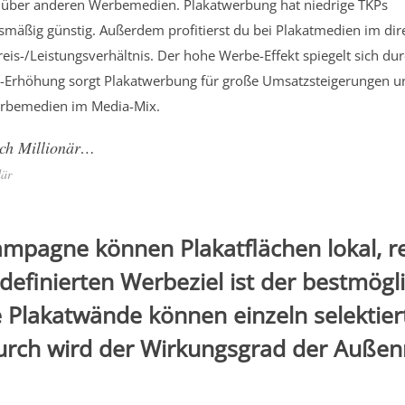
enüber anderen Werbemedien. Plakatwerbung hat niedrige TKPs
ismäßig günstig. Außerdem profitierst du bei Plakatmedien im dir
s-/Leistungsverhältnis. Der hohe Werbe-Effekt spiegelt sich dur
t-Erhöhung sorgt Plakatwerbung für große Umsatzsteigerungen u
erbemedien im Media-Mix.
ch Millionär…
där
mpagne können Plakatflächen lokal, re
definierten Werbeziel ist der bestmögl
ie Plakatwände können einzeln selektier
rch wird der Wirkungsgrad der Außenr