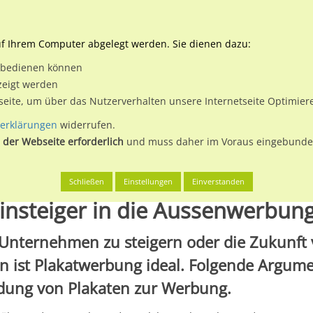
Downloads
Ne
uf Ihrem Computer abgelegt werden. Sie dienen dazu:
et bedienen können
 & Buchen
Plakatwerbung
Aussenwerbung
Medi
zeigt werden
tseite, um über das Nutzerverhalten unsere Internetseite Optimie
erklärungen
widerrufen.
 der Webseite erforderlich
und muss daher im Voraus eingebunden
teiger
Schließen
Einstellungen
Einverstanden
nsteiger in die Aussenwerbun
Unternehmen zu steigern oder die Zukunft
 ist Plakatwerbung ideal. Folgende Argum
ndung von Plakaten zur Werbung.